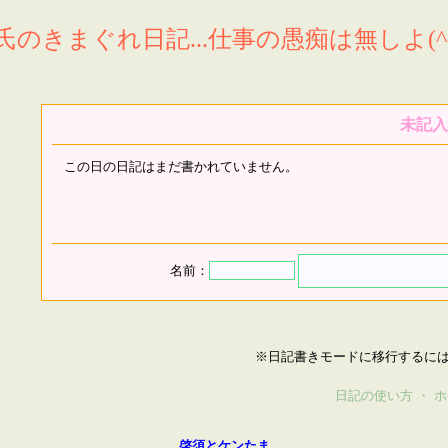
氏のきまぐれ日記...仕事の愚痴は無しよ(^^
未記入
この日の日記はまだ書かれていません。
名前：
※日記書きモードに移行するに
日記の使い方
・
ホ
啓須とケンたま