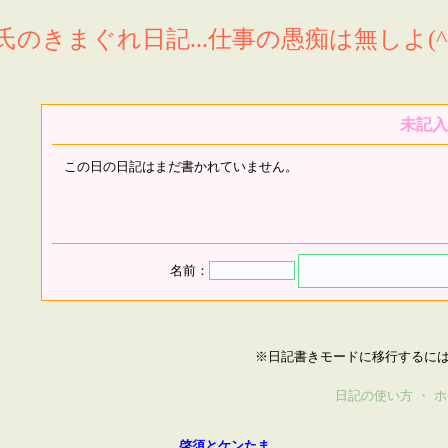
氏のきまぐれ日記...仕事の愚痴は無しよ(^^
未記入
この日の日記はまだ書かれていません。
名前：
※日記書きモードに移行するに
日記の使い方
・
ホ
啓須とケンたま