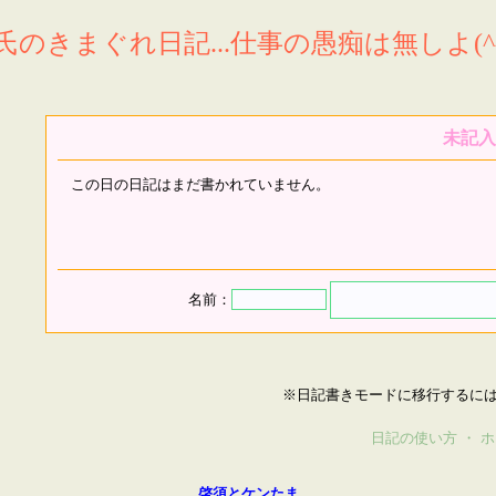
氏のきまぐれ日記...仕事の愚痴は無しよ(^^
未記入
この日の日記はまだ書かれていません。
名前：
※日記書きモードに移行するに
日記の使い方
・
ホ
啓須とケンたま