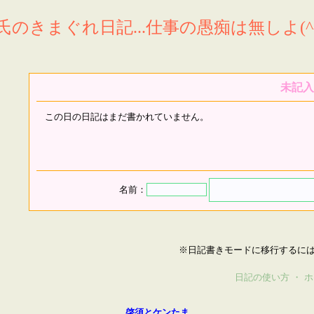
氏のきまぐれ日記...仕事の愚痴は無しよ(^^
未記入
この日の日記はまだ書かれていません。
名前：
※日記書きモードに移行するに
日記の使い方
・
ホ
啓須とケンたま