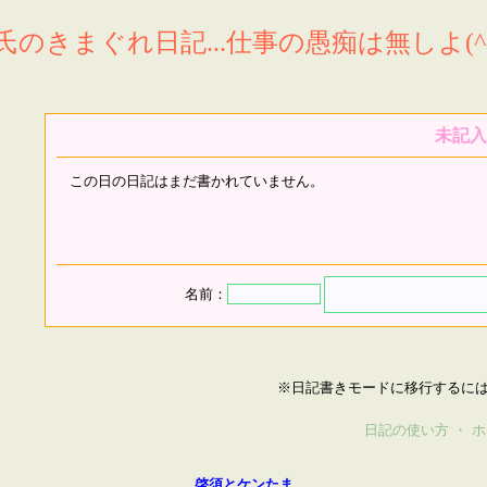
氏のきまぐれ日記...仕事の愚痴は無しよ(^^
未記入
この日の日記はまだ書かれていません。
名前：
※日記書きモードに移行するに
日記の使い方
・
ホ
啓須とケンたま