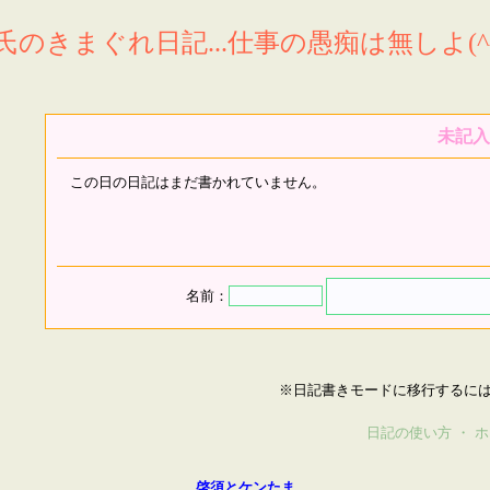
氏のきまぐれ日記...仕事の愚痴は無しよ(^^
未記入
この日の日記はまだ書かれていません。
名前：
※日記書きモードに移行するに
日記の使い方
・
ホ
啓須とケンたま