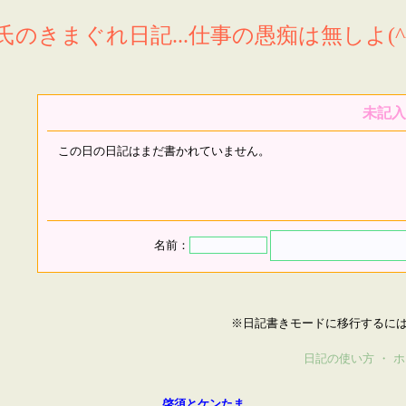
氏のきまぐれ日記...仕事の愚痴は無しよ(^^
未記入
この日の日記はまだ書かれていません。
名前：
※日記書きモードに移行するに
日記の使い方
・
ホ
啓須とケンたま