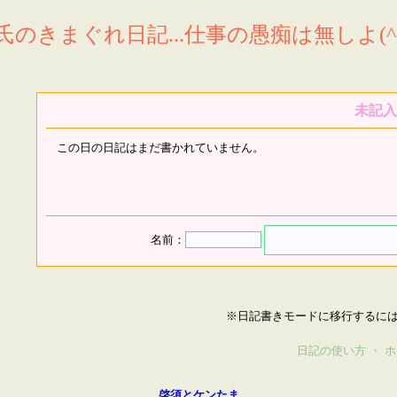
氏のきまぐれ日記...仕事の愚痴は無しよ(^^
未記入
この日の日記はまだ書かれていません。
名前：
※日記書きモードに移行するに
日記の使い方
・
ホ
啓須とケンたま