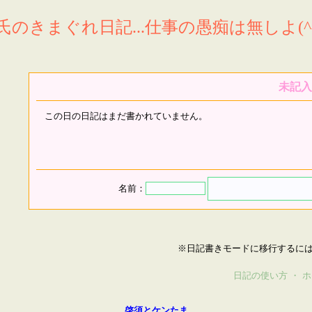
氏のきまぐれ日記...仕事の愚痴は無しよ(^^
未記入
この日の日記はまだ書かれていません。
名前：
※日記書きモードに移行するに
日記の使い方
・
ホ
啓須とケンたま