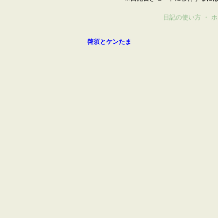
日記の使い方
・
ホ
啓須とケンたま