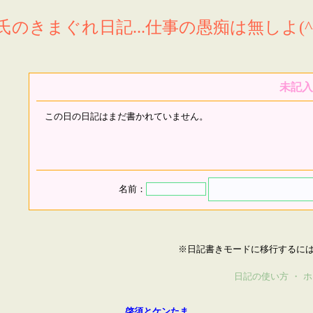
氏のきまぐれ日記...仕事の愚痴は無しよ(^^
未記入
この日の日記はまだ書かれていません。
名前：
※日記書きモードに移行するに
日記の使い方
・
ホ
啓須とケンたま