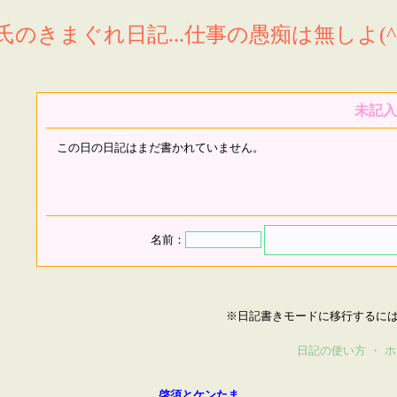
氏のきまぐれ日記...仕事の愚痴は無しよ(^^
未記入
この日の日記はまだ書かれていません。
名前：
※日記書きモードに移行するに
日記の使い方
・
ホ
啓須とケンたま