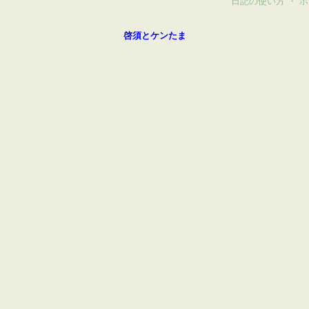
日記の使い方
・
ホ
啓須とケンたま