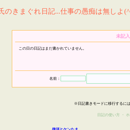
氏のきまぐれ日記...仕事の愚痴は無しよ(^^
未記入
この日の日記はまだ書かれていません。
名前：
※日記書きモードに移行するに
日記の使い方
・
ホ
啓須とケンたま