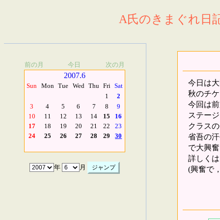
A氏のきまぐれ日記.
前の月
今日
次の月
2007.6
今日は大
Sun
Mon
Tue
Wed
Thu
Fri
Sat
秋のチケ
1
2
今回は前
3
4
5
6
7
8
9
ステージ
10
11
12
13
14
15
16
クラスの
17
18
19
20
21
22
23
省吾の汗
24
25
26
27
28
29
30
で大興奮
詳しくは
年
月
(興奮で