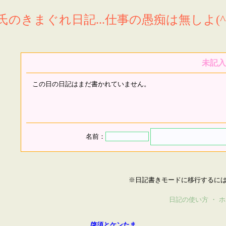
氏のきまぐれ日記...仕事の愚痴は無しよ(^^
未記入
この日の日記はまだ書かれていません。
名前：
※日記書きモードに移行するに
日記の使い方
・
ホ
啓須とケンたま