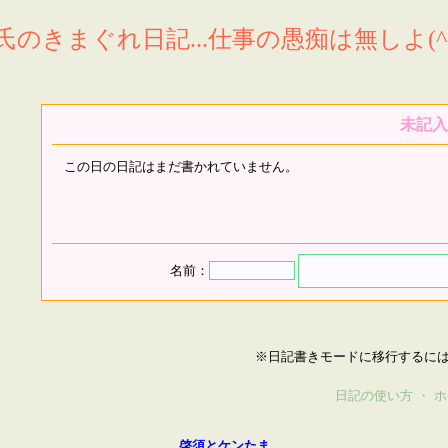
氏のきまぐれ日記...仕事の愚痴は無しよ(^^
未記入
この日の日記はまだ書かれていません。
名前：
※日記書きモードに移行するに
日記の使い方
・
ホ
啓須とケンたま