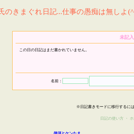
氏のきまぐれ日記...仕事の愚痴は無しよ(^^
未記入
この日の日記はまだ書かれていません。
名前：
※日記書きモードに移行するに
日記の使い方
・
ホ
啓須とケンたま