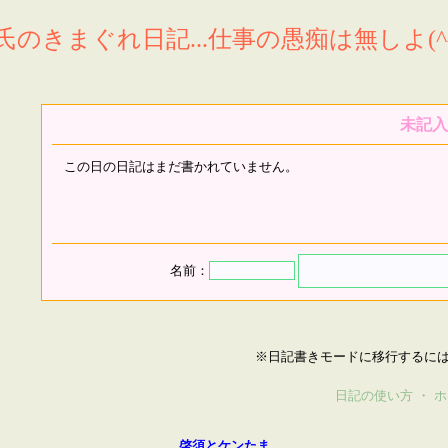
氏のきまぐれ日記...仕事の愚痴は無しよ(^^
未記入
この日の日記はまだ書かれていません。
名前：
※日記書きモードに移行するに
日記の使い方
・
ホ
啓須とケンたま