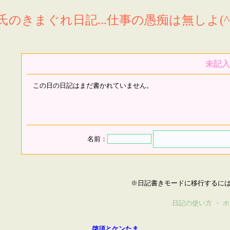
氏のきまぐれ日記...仕事の愚痴は無しよ(^^
未記入
この日の日記はまだ書かれていません。
名前：
※日記書きモードに移行するに
日記の使い方
・
ホ
啓須とケンたま