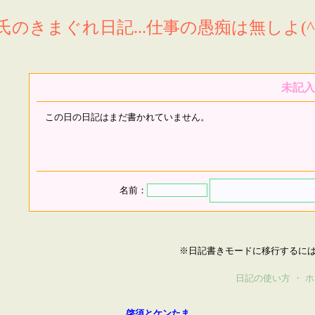
氏のきまぐれ日記...仕事の愚痴は無しよ(^^
未記入
この日の日記はまだ書かれていません。
名前：
※日記書きモードに移行するに
日記の使い方
・
ホ
啓須とケンたま