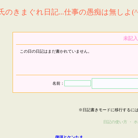
氏のきまぐれ日記...仕事の愚痴は無しよ(^^
未記入
この日の日記はまだ書かれていません。
名前：
※日記書きモードに移行するに
日記の使い方
・
ホ
啓須とケンたま