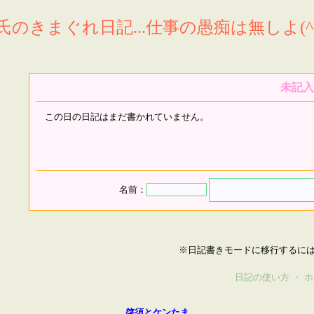
氏のきまぐれ日記...仕事の愚痴は無しよ(^^
未記入
この日の日記はまだ書かれていません。
名前：
※日記書きモードに移行するに
日記の使い方
・
ホ
啓須とケンたま