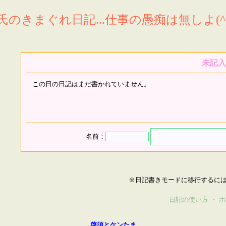
氏のきまぐれ日記...仕事の愚痴は無しよ(^^
未記入
この日の日記はまだ書かれていません。
名前：
※日記書きモードに移行するに
日記の使い方
・
ホ
啓須とケンたま