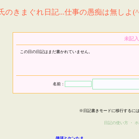
氏のきまぐれ日記...仕事の愚痴は無しよ(^^
未記入
この日の日記はまだ書かれていません。
名前：
※日記書きモードに移行するに
日記の使い方
・
ホ
啓須とケンたま