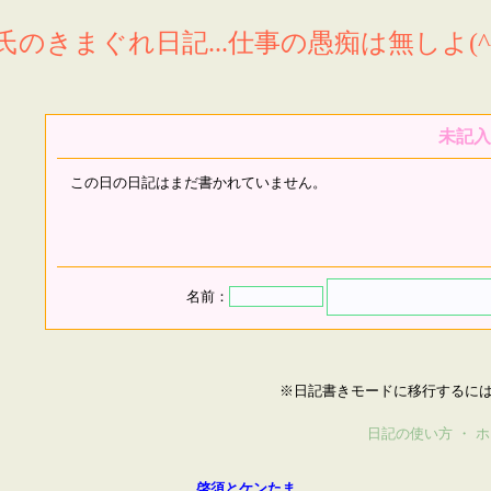
氏のきまぐれ日記...仕事の愚痴は無しよ(^^
未記入
この日の日記はまだ書かれていません。
名前：
※日記書きモードに移行するに
日記の使い方
・
ホ
啓須とケンたま