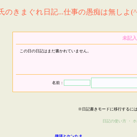
氏のきまぐれ日記...仕事の愚痴は無しよ(^^
未記入
この日の日記はまだ書かれていません。
名前：
※日記書きモードに移行するに
日記の使い方
・
ホ
啓須とケンたま