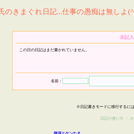
氏のきまぐれ日記...仕事の愚痴は無しよ(^^
未記入
この日の日記はまだ書かれていません。
名前：
※日記書きモードに移行するに
日記の使い方
・
ホ
啓須とケンたま