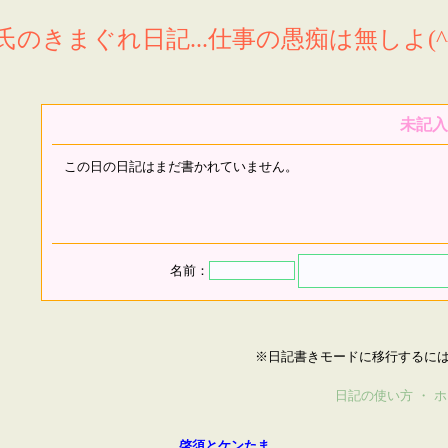
氏のきまぐれ日記...仕事の愚痴は無しよ(^^
未記入
この日の日記はまだ書かれていません。
名前：
※日記書きモードに移行するに
日記の使い方
・
ホ
啓須とケンたま