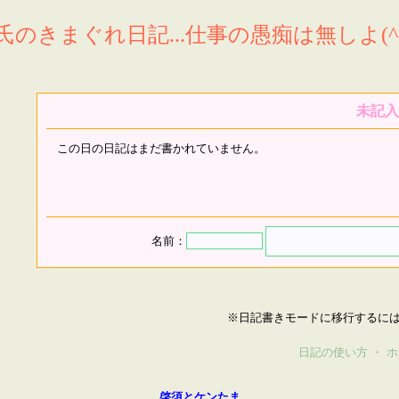
氏のきまぐれ日記...仕事の愚痴は無しよ(^^
未記入
この日の日記はまだ書かれていません。
名前：
※日記書きモードに移行するに
日記の使い方
・
ホ
啓須とケンたま