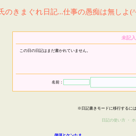
氏のきまぐれ日記...仕事の愚痴は無しよ(^^
未記入
この日の日記はまだ書かれていません。
名前：
※日記書きモードに移行するに
日記の使い方
・
ホ
啓須とケンたま