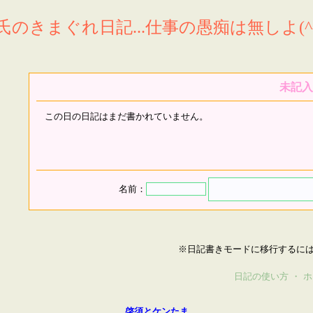
氏のきまぐれ日記...仕事の愚痴は無しよ(^^
未記入
この日の日記はまだ書かれていません。
名前：
※日記書きモードに移行するに
日記の使い方
・
ホ
啓須とケンたま