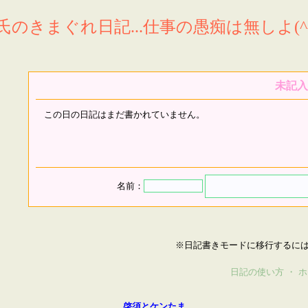
氏のきまぐれ日記...仕事の愚痴は無しよ(^^
未記入
この日の日記はまだ書かれていません。
名前：
※日記書きモードに移行するに
日記の使い方
・
ホ
啓須とケンたま