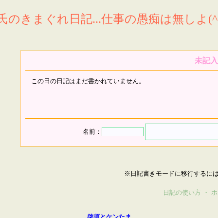
氏のきまぐれ日記...仕事の愚痴は無しよ(^^
未記入
この日の日記はまだ書かれていません。
名前：
※日記書きモードに移行するに
日記の使い方
・
ホ
啓須とケンたま