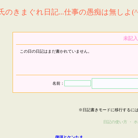
氏のきまぐれ日記...仕事の愚痴は無しよ(^^
未記入
この日の日記はまだ書かれていません。
名前：
※日記書きモードに移行するに
日記の使い方
・
ホ
啓須とケンたま