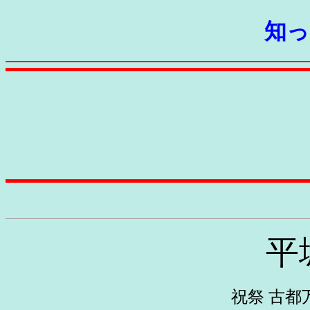
知っ
平
祝祭 古都