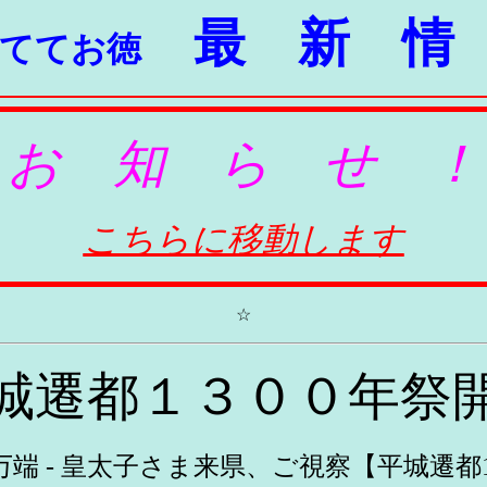
最 新 情
ててお徳
お 知 ら せ ！
こちらに移動します
☆
城遷都１３００年祭
万端 - 皇太子さま来県、ご視察【平城遷都1