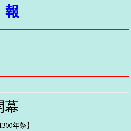
 報
開幕
300年祭】