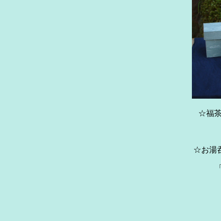
☆福茶
紙箱2
☆お湯
「