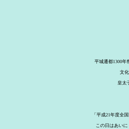
平城遷都130
文化
皇太
「平成21年度全
この日はあいにく