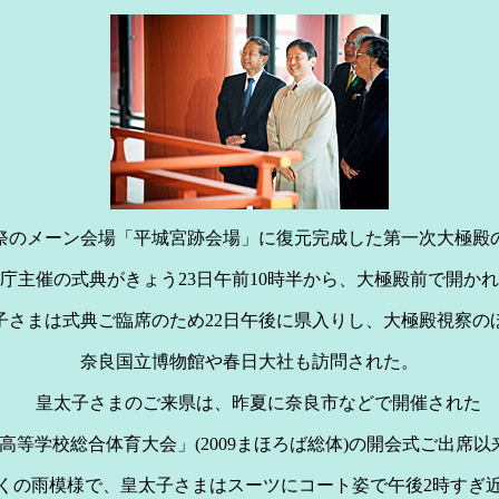
0年祭のメーン会場「平城宮跡会場」に復元完成した第一次大極殿
庁主催の式典がきょう23日午前10時半から、大極殿前で開か
子さまは式典ご臨席のため22日午後に県入りし、大極殿視察の
奈良国立博物館や春日大社も訪問された。
皇太子さまのご来県は、昨夏に奈良市などで開催された
国高等学校総合体育大会」(2009まほろば総体)の開会式ご出席以
の雨模様で、皇太子さまはスーツにコート姿で午後2時すぎ