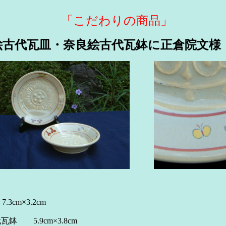
「こだわりの商品」
絵古代瓦皿・奈良絵古代瓦鉢に正倉院文様
瓦飾皿 7.3cm×3.2cm （
絵古代瓦鉢 5.9cm×3