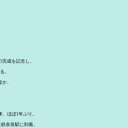
の完成を記念し、
れる。
ほか、
来、ほぼ1年ぶり。
近鉄奈良駅に到着。