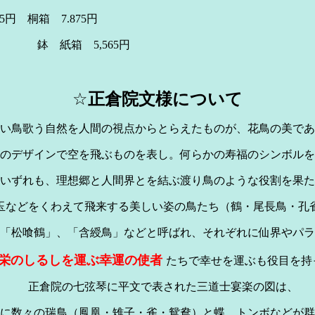
紙箱 6.825円 桐箱 7
鉢 紙箱 5,565円
☆
正倉院文様について
い鳥歌う自然を人間の視点からとらえたものが、花鳥の美であ
のデザインで空を飛ぶものを表し。何らかの寿福のシンボルを
いずれも、理想郷と人間界とを結ぶ渡り鳥のような役割を果た
玉などをくわえて飛来する美しい姿の鳥たち（鶴・尾長鳥・孔
「松喰鶴」、「含綬鳥」などと呼ばれ、それぞれに仙界やパラ
栄のしるしを運ぶ幸運の使者
たちで幸せを運ぶも役目を持
正倉院の七弦琴に平文で表された三道士宴楽の図は、
に数々の瑞鳥（鳳凰・雉子・雀・鴛鴦）と蝶、トンボなどが群