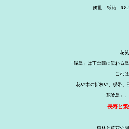
飾皿 
花笑
「瑞鳥」は正倉院に伝わる鳥
これは
花や木の折枝や、綬帯、
「花喰鳥」、
長寿と繁
樹林と草花の間