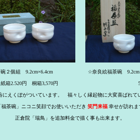
碗２個組 9.2cm×6.4cm ☆奈良絵福茶碗 9.2cm×6
.520円 桐箱3,570円 5,250
呑にえくぼがついています。 福々しく縁起物に大変喜ばれて
福茶碗」ニコニ笑顔でお使いいただき
笑門来福
幸せが訪れま
正倉院「瑞鳥」を追加料金で描く事も出来ます。