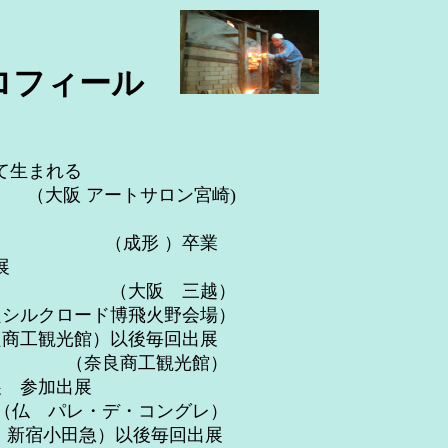
ロフィール
て生まれる
 アートサロン宮崎)
器科 （成形 ）卒業
展
 （大阪 三越）
ロード博飛火野会場）
商工観光館）以後毎回出展
奈良商工観光館）
 参加出展
コングレ）
田急）以後毎回出展