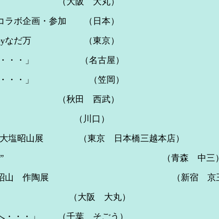
 （大阪 大丸）
ラボ企画・参加 （日本）
byなだ万 （東京）
界へ・・・」 （名古屋）
へ・・・」 （笠岡）
（秋田 西武）
上代”展 （川口）
赤膚焼大塩昭山展 （東京 日本橋三越本店）
上代展” （青森 中三
塩昭山 作陶展 （新宿 京王
陶展 （大阪 大丸）
・・」 （千葉 そごう）