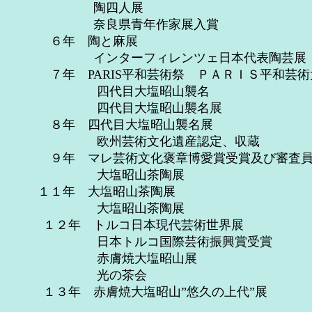
陶四人展 （東京 
奈良県青年作家展入賞 （奈
６年 陶と麻展 （奈
インターフィレンツェ日本代表陶芸展 
７年 PARIS平和芸術祭 ＰＡＲＩＳ平和芸
四代目大塩昭山襲名
四代目大塩昭山襲名展 （
８年 四代目大塩昭山襲名展
欧州芸術文化遺産認定、収蔵
９年 マレ芸術文化褒章博愛賞受賞及び審査員
大塩昭山茶陶展 （京
１１年 大塩昭山茶陶展 （
大塩昭山茶陶展 （
１２年 トルコ日本現代芸術世界展
日本トルコ国際芸術振興賞受賞 （トル
赤膚焼大塩昭山展 （
光の茶会 （京都芸
１３年 赤膚焼大塩昭山”悠久の上代”展 （