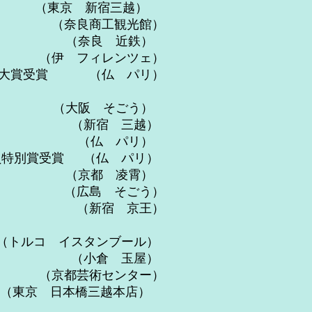
新宿三越）
良商工観光館）
良 近鉄）
（伊 フィレンツェ）
術大賞受賞 （仏 パリ）
大阪 そごう）
 （新宿 三越）
 （仏 パリ）
特別賞受賞 （仏 パリ）
都 凌霄）
広島 そごう）
新宿 京王）
コ イスタンブール）
小倉 玉屋）
術センター）
東京 日本橋三越本店）