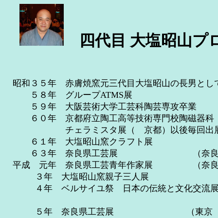
四代目 大塩昭山プ
昭和３５年 赤膚焼窯元三代目大塩昭山の長男とし
５８年 グループATMS展 （大阪
５９年 大阪芸術大学工芸科陶芸専攻卒業
６０年 京都府立陶工高等技術専門校陶磁
チェラミスタ展（ 京都）以後毎回出
６１年 大塩昭山窯クラフト展
６３年 奈良県工芸展 （奈良シルク
平成 元年 奈良県工芸青年作家展 （奈良
３年 大塩昭山窯親子三人展 （
４年 ベルサイユ祭 日本の伝統と文化交流展
（仏 パレ・デ・
５年 奈良県工芸展 （東京 新宿小