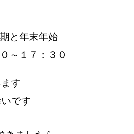
時期と年末年始
０～１７：３０
います
幸いです