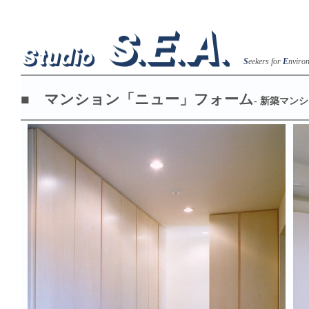
S
eekers for
E
nviro
■ マンション「ニュー」フォーム
- 新築マン