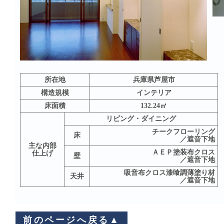
所在地
兵庫県芦屋市
構造規模
インテリア
床面積
132.24㎡
リビング・ダイニング
チークフローリング
床
／遮音下地
主な内部
ＡＥＰ塗装布クロス
仕上げ
壁
／遮音下地
吸音布クロス漆喰調薄塗り材
天井
／遮音下地
前のページへ戻る▲