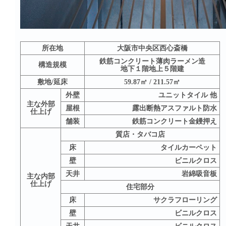
所在地
大阪市中央区西心斎橋
鉄筋コンクリート薄肉ラーメン造
構造規模
地下１階地上５階建
敷地/延床
59.87㎡ / 211.57㎡
外壁
ユニットタイル 他
主な外部
屋根
露出断熱アスファルト防水
仕上げ
舗装
鉄筋コンクリート金鏝押え
質店・タバコ店
床
タイルカーペット
壁
ビニルクロス
天井
岩綿吸音板
主な内部
仕上げ
住宅部分
床
サクラフローリング
壁
ビニルクロス