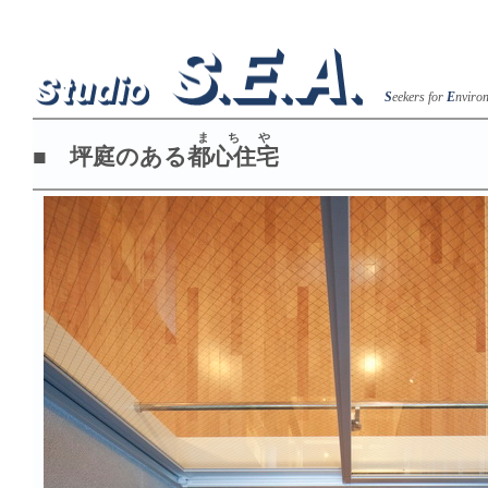
S
eekers for
E
nviro
まちや
■ 坪庭のある
都心住宅