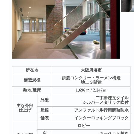
所在地
大阪府堺市
鉄筋コンクリートラーメン構造
構造規模
地上３階建
敷地/延床
1,696㎡ / 2,247㎡
二丁掛煉瓦タイル
外壁
シルバーメタリック吹付
主な外部
仕上げ
屋根
アスファルト歩行用断熱防水
舗装
インターロッキングブロック
ロビー
床
カーペット敷き