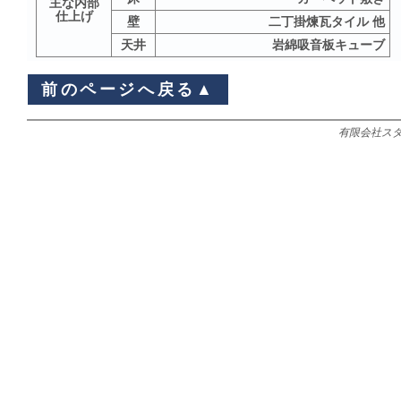
主な内部
仕上げ
壁
二丁掛煉瓦タイル 他
天井
岩綿吸音板キューブ
前のページへ戻る▲
有限会社スタディオ 