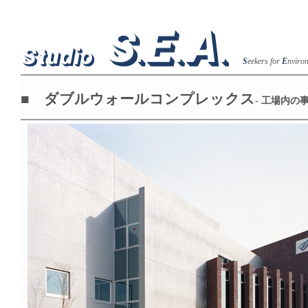
S
eekers for
E
nviro
■ ダブルウォールコンプレックス
- 工場内の