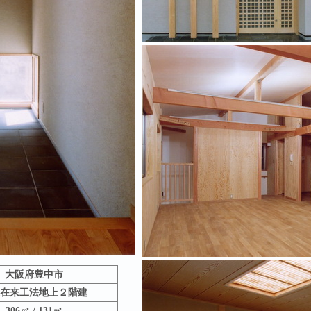
大阪府豊中市
在来工法地上２階建
306㎡ / 131㎡