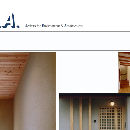
S
eekers for
E
nvironment &
A
rchitectures