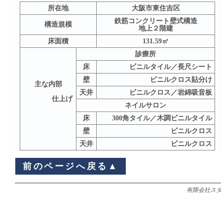
所在地
大阪市東住吉区
鉄筋コンクリート壁式構造
構造規模
地上２階建
床面積
131.59㎡
診療所
床
壁
ビニルクロス貼分け
主な内部
天井
ビニルクロス／岩綿吸音板
              仕上げ
ネイルサロン
床
　300角タイル／木調ビニルタイル
壁
ビニルクロス
天井
ビニルクロス
前のページへ戻る▲
有限会社スタディオ 