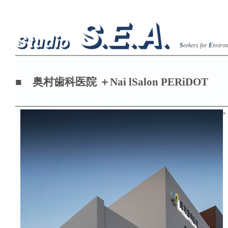
S
eekers for
E
nviro
■ 奥村歯科医院 ＋Nai lSalon PERiDOT
>