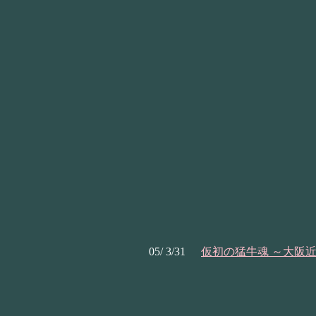
05/ 3/31
仮初の猛牛魂 ～大阪