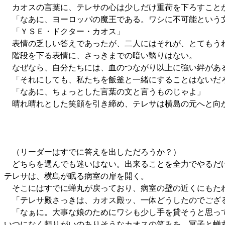
カオスの言葉に、テレサの心は少しだけ重荷を下ろすこと
「なあに、ヨーロッパの魔王である。ワシに不可能という文
「ＹＳＥ・ドクター・カオス」
表情の乏しい答えであったが、二人にはそれが、とてもう
階段を下る表情に、さっきまでの暗い翳りはない。
なぜなら、自分たちには、血のつながり以上に強い絆があ
「それにしても、私たちを飯釜と一緒にすることはないだ
「なあに、ちょっとした言葉の文と言うものじゃよ」
晴れ晴れとした笑顔を引き締め、テレサは横島の元へと向
（リーダーはすでに答えを出しただろうか？）
どちらを選んでも迷いはない。出来ることを全力でやるだ
テレサは、横島が眠る病室の扉を開く。
そこにはすでに蝉丸が戻っており、病室の壁の近くにもた
「テレサ殿さっきは、カオス殿ッ、一体どうしたのでござ
「なぁに。大事な娘のためにワシも少し手を貸そうと思って
いつになく頼りがいのありそうなカオスの笑みを、冥子と蝉