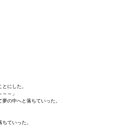
ことにした。
～～～」
て夢の中へと落ちていった。
落ちていった。