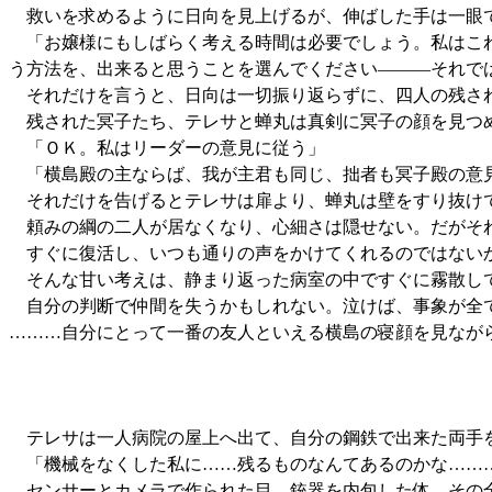
救いを求めるように日向を見上げるが、伸ばした手は一眼
「お嬢様にもしばらく考える時間は必要でしょう。私はこれ
う方法を、出来ると思うことを選んでください―――それで
それだけを言うと、日向は一切振り返らずに、四人の残さ
残された冥子たち、テレサと蝉丸は真剣に冥子の顔を見つ
「ＯＫ。私はリーダーの意見に従う」
「横島殿の主ならば、我が主君も同じ、拙者も冥子殿の意
それだけを告げるとテレサは扉より、蝉丸は壁をすり抜け
頼みの綱の二人が居なくなり、心細さは隠せない。だがそ
すぐに復活し、いつも通りの声をかけてくれるのではない
そんな甘い考えは、静まり返った病室の中ですぐに霧散し
自分の判断で仲間を失うかもしれない。泣けば、事象が全
………自分にとって一番の友人といえる横島の寝顔を見なが
テレサは一人病院の屋上へ出て、自分の鋼鉄で出来た両手
「機械をなくした私に……残るものなんてあるのかな……
センサーとカメラで作られた目、銃器を内包した体、その