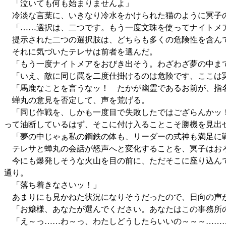
「泣いても何も始まりませんよ」
冷淡な言葉に、いきなり冷水をかけられた猫のように冥子
「……選択は、二つです。もう一度文珠を使ってナイトメア
提示された二つの選択肢は、どちらも多くの危険性を含ん
それに気づいたテレサは前者を選んだ。
「もう一度ナイトメアをおびき出そう。わざわざ夢の中まで
「いえ、敵に同じ罠を二度仕掛けるのは危険です、ここは
「馬鹿なことを言うなッ！ たかが幽霊であるお前が、指名
蝉丸の意見を否定して、声を荒げる。
「同じ作戦を、しかも一度目で失敗したではござらんかッ！
って油断しているはず、そこに付け入ることこそ勝機を見出
「夢の中じゃぁ私の鋼鉄の体も、リーダーの式神も満足に戦
テレサと蝉丸の会話が怒声へと変化することを、冥子はお
今にも爆発しそうな火山を目の前に、ただそこに座り込んで
通り。
「落ち着きなさいッ！」
あまりにも見かねた状況になりそうだったので、日向の声
「お嬢様、あなたが選んでください。あなたはこの事務所
「え～っ……わ～っ、わたしどうしたらいいの～～～……