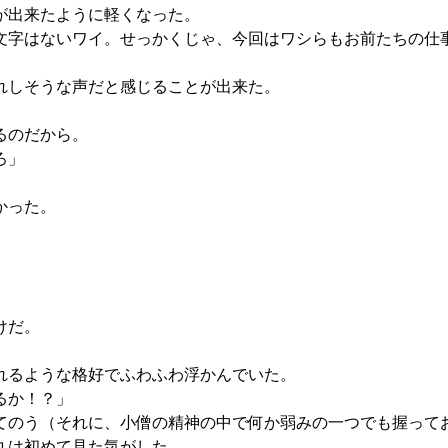
が出来たように軽くなった。
字はないワイ。せっかくじゃ、今回はワシらもお前たちの仕
れしそうな声だと感じることが出来た。
るのだから。
ろ」
かった。
けだ。
れるような格好でふわふわ浮かんでいた。
るか！？」
のう（それに、小僧の精神の中で何か弱みの一つでも握って
丸は初めて見た気がした。