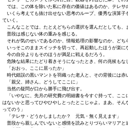
では、この体を除いた私に存在の価値はあるのか、テレサ
いくら考えても抜け出せない思考のループ、優秀な演算子を
ていく。
こんなことでは、たとえどちらの選択を選んだとしても、
普段は感じない体の重みを感じる。
それが気のせいであるのか、情報処理の影響なのか、どち
いっそこのままスイッチを切って、再起動したほうが楽に
今の自分よりもそのほうが満足に戦えるだろう。
危険な結果にたどり着きそうになったとき、何の兆候もな
「おおっ、ここに居ったか」
時代錯誤の黒いマントを羽織った老人と、その背後には赤
「親父、姉さん、どうしてここに」
当然の疑問が口から勝手に飛び出す。
「いやなに、先月の研究費の明細書を今すぐ持って、ここに
はないかと思ってひやひやしとったとこじゃよ。まあ、そん
ってのう」
「テレサ・どうかしましたか？ 元気・無く見えます」
普段から親しんでいないと感情を読みとりづらいマリアと違