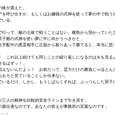
の体が震えた。
を呼び出すか、もしくはお嬢様の式神を使って夢の中で戦う
でいる。
行って、敵の土俵で戦うことはない。横島から預かっていた
冥子殿の式神を使い夢に中に向かうべきかと」
手配中の悪霊相手に正面から殺りあって勝てると、本当に思
 これ以上続けても同じことの繰り返しになるのは火を見る
せるはずッ！」
えないんだよッ！ お前だって、霊力だけの勝負じゃほとん
ろおろと見ていることしか出来ない。
いるだけ。しかし、もうしばらくすれば、ぷっつんした冥子
が三人の精神を比較的安全ラインまで引き戻す。
の責任者なのです。あなたの答えが事務所の言葉なのです」
……」