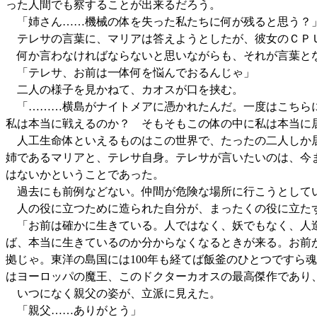
った人間でも察することが出来るだろう。
「姉さん……機械の体を失った私たちに何が残ると思う？
テレサの言葉に、マリアは答えようとしたが、彼女のＣＰ
何か言わなければならないと思いながらも、それが言葉と
「テレサ、お前は一体何を悩んでおるんじゃ」
二人の様子を見かねて、カオスが口を挟む。
「………横島がナイトメアに憑かれたんだ。一度はこちらに
私は本当に戦えるのか？ そもそもこの体の中に私は本当に
人工生命体といえるものはこの世界で、たったの二人しか
姉であるマリアと、テレサ自身。テレサが言いたいのは、今
はないかということであった。
過去にも前例などない。仲間が危険な場所に行こうとしてい
人の役に立つために造られた自分が、まったくの役に立たず
「お前は確かに生きている。人ではなく、妖でもなく、人造
ば、本当に生きているのか分からなくなるときが来る。お前
拠じゃ。東洋の島国には100年も経てば飯釜のひとつですら
はヨーロッパの魔王、このドクターカオスの最高傑作であり
いつになく親父の姿が、立派に見えた。
「親父……ありがとう」