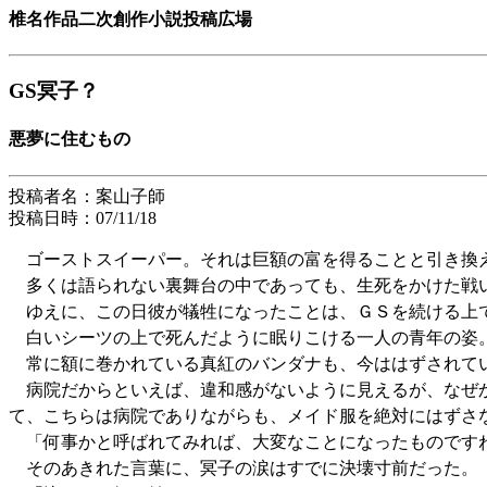
椎名作品二次創作小説投稿広場
GS冥子？
悪夢に住むもの
投稿者名：案山子師
投稿日時：07/11/18
ゴーストスイーパー。それは巨額の富を得ることと引き換
多くは語られない裏舞台の中であっても、生死をかけた戦
ゆえに、この日彼が犠牲になったことは、ＧＳを続ける上
白いシーツの上で死んだように眠りこける一人の青年の姿
常に額に巻かれている真紅のバンダナも、今ははずされてい
病院だからといえば、違和感がないように見えるが、なぜか
て、こちらは病院でありながらも、メイド服を絶対にはずさ
「何事かと呼ばれてみれば、大変なことになったものですね
そのあきれた言葉に、冥子の涙はすでに決壊寸前だった。