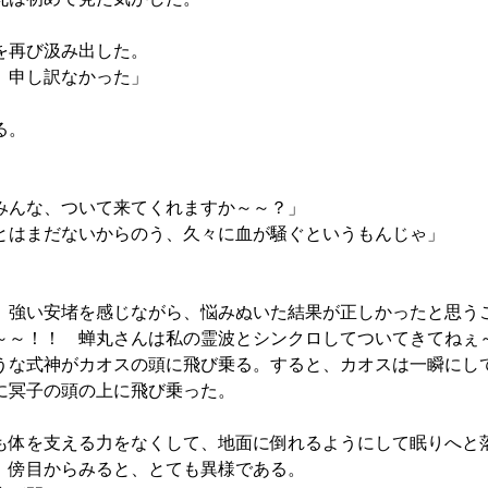
を再び汲み出した。
、申し訳なかった」
る。
みんな、ついて来てくれますか～～？」
とはまだないからのう、久々に血が騒ぐというもんじゃ」
、強い安堵を感じながら、悩みぬいた結果が正しかったと思う
～！！ 蝉丸さんは私の霊波とシンクロしてついてきてねぇ
な式神がカオスの頭に飛び乗る。すると、カオスは一瞬にし
に冥子の頭の上に飛び乗った。
体を支える力をなくして、地面に倒れるようにして眠りへと
、傍目からみると、とても異様である。