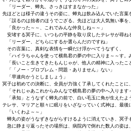
「リーダー、蝉丸、さっきはすまなかった」
先ほどとは様子の違うその姿に、蝉丸は飲み込んでいた言葉
「誤るのは拙者のほうでござる。先ほどは大人気無い事を
「良かった～～、これでみんな仲良しね～～」
安堵する冥子に、いつもの平静を取り戻したテレサが尋ね
「リーダー、どちらにするか選らんだのですね」
その言葉に、真剣な表情を一瞬だけ浮かべてうなずく、
「ハイラちゃんを使って横島君の夢の中に入りま～～す。
「長いこと生きてきたもんじゃが、他人の精神に入ったこ
「「ノー・プロブレム・問題・ありません」ない」
「早速向かうとしましょう」
冥子は初めての決断に、全員が力強く了承してくれたことに
「それじゃあこれからみんなで横島君の夢の中へ入ります～
「承知」とうなずく蝉丸の前で、白い毛玉に角が生えたよう
テレサ、マリアと順々に眠りをいざなっていく式神は、最後
「いくわよ～～」
蝉丸の姿がうなずきながらすけるように消えていき、冥子も
急に静まり返ったその場所は、病院内で倒れた数人の姿は