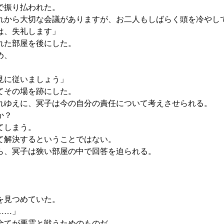
で振り払われた。
から大切な会議がありますが、お二人もしばらく頭を冷やし
は、失礼します」
れた部屋を後にした。
め、
見に従いましょう」
てその場を跡にした。
れゆえに、冥子は今の自分の責任について考えさせられる。
か？
てしまう。
て解決するということではない。
ら、冥子は狭い部屋の中で回答を迫られる。
を見つめていた。
……」
全てが悪霊と戦うためのものだ。