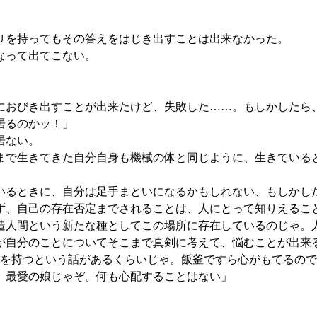
」
Ｕを持ってもその答えをはじき出すことは出来なかった。
なって出てこない。
おびき出すことが出来たけど、失敗した……。もしかしたら
居るのかッ！」
居ない。
まで生きてきた自分自身も機械の体と同じように、生きている
るときに、自分は足手まといになるかもしれない、もしかし
、自己の存在否定までされることは、人にとって知りえるこ
人間という新たな種としてこの場所に存在しているのじゃ。
が自分のことについてそこまで真剣に考えて、悩むことが出来
魂を持つという話があるくらいじゃ。飯釜ですら心がもてるの
、最愛の娘じゃぞ。何も心配することはない」