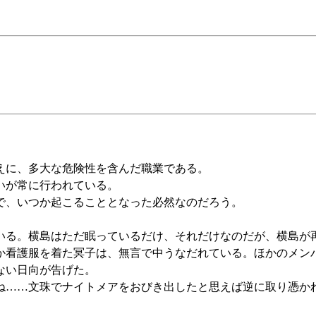
えに、多大な危険性を含んだ職業である。
いが常に行われている。
で、いつか起こることとなった必然なのだろう。
。
る。横島はただ眠っているだけ、それだけなのだが、横島が
看護服を着た冥子は、無言で中うなだれている。ほかのメン
ない日向が告げた。
……文珠でナイトメアをおびき出したと思えば逆に取り憑か