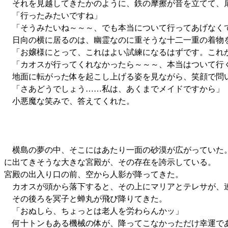
それを見越してきたかのように、鉄の摩擦が音を立てて、
「行ったみたいですね」
「そうみたいね～～～、でも本当について行ってあげなく
日向の横に居るのは、幽霊なのに重そうな十二一重の着物
「お嬢様にとって、これはよい試練になるはずです。これか
「カオスが行ってくれなかったら～～～、本当はついて行
地面に転がった体を起こし上げる姿を見ながら、笑顔で問
「さあどうでしょう……私は、あくまでメイドですから」
小悪魔な笑みで、答えてくれた。
横島の夢の中、そこにはあたり一面の砂漠が広がっていた。
に出てきそうな大きな宮殿が、その存在を誇示している。
宮殿の出入り口の前、空から人影が降ってきた。
カオスが頭から落下すると、その上にマリアとテレサが、
その後ろを冥子と蝉丸が飛び降りてきた。
「おぬしら、ちょっとは老人を労わらんかッ」
何十トンもある機械の体が、降ってこなかっただけ幸運で