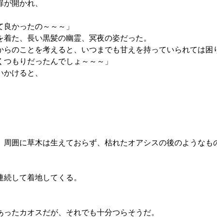
扉が開かれ、
て良かったの～～～」
を着た、長い黒髪の幽霊、冥夜の姿だった。
らのことを考えると、いつまでも甘えを持っていられては困
くつもりだったんでしょ～～～」
いかけると、
周囲に草木は生えておらず、枯れたオアシスの後のようなも
連続して着地してくる。
あったカオスだが、それでも十分つらそうだ。