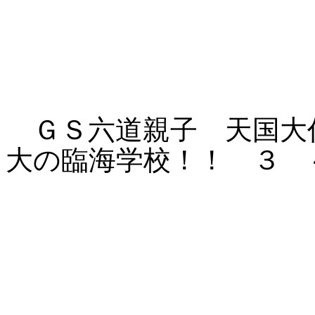
ＧＳ六道親子 天国大
大の臨海学校！！ ３ 