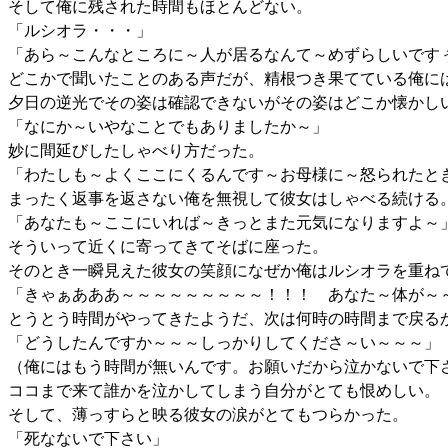
そして俺に残された時間もほとんどない。
「ルシオラ・・・」
「あら～こんなところに～人が居るなんて～めずらしいです
どこかで聞いたことのある声だが、精根つき果てている俺に
夕日の逆光でその姿は確認できないがその姿はどこか懐かし
「なにか～いやなことでもありましたか～」
妙に間延びしたしゃべり方だった。
「わたしも～よくここにくるんです～お母様に～怒られたと
まったく返事を返さない俺を無視して彼女はしゃべる続ける
「あなたも～ここにいれば～きっとまた元気になりますよ～
そういって近くに寄ってきてそばに座った。
そのとき一瞬見えた彼女の笑顔になぜか俺はルシオラを重ね
「きゃぁあああ～～～～～～～～～！！！ あなた～体が～
とうとう時間がやってきたようだ、次は何時の時間まで戻る
「どうしたんですか～～～しっかりしてくださ～い～～～」
（俺にはもう時間が無いんです。お願いだから泣かないで下
ココまで来て誰かを泣かしてしまう自分がとても恨めしい。
そして、薄っすらと映る彼女の涙がとてもつらかった。
「死なないで下さい」