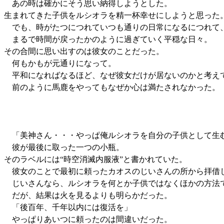
あの時は確かにそう思い納得しようとした。
生まれてきた子供をルシオラを精一杯幸せにしようと思った
でも、時がたつにつれていつも通りの日常になるにつれて
まるで時間が戻ったかのように過ぎていく平穏な日々。
その合間に思い出すのは彼女のことだった。
何もかもが元通りになって。
平和になればなるほど、なぜ彼女だけが居ないのかと考え
前のように馬鹿をやってもなぜか心は満たされなかった。
「美神さん・・・やっぱ俺ルシオラを自分の子供として生
彼が最後に取った一つの小瓶。
そのラベルには“時空消滅内服液”と書かれていた。
彼女のことで最初に頼ったカオスのじいさんの所から拝借
じいさんなら、ルシオラを何とか子供ではなくほかの方法で
だが、結果は火を見るよりも明らかだった。
「後百年、千年以内には復活を」
やっぱりあいつに頼ったのは間違いだった。