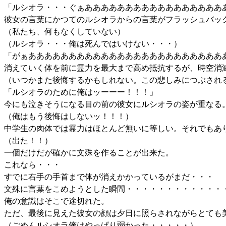
「ルシオラ・・・ぐぁあああああああああああああああああ
彼女の言葉にかつてのルシオラからの言葉がフラッシュバッ
（私たち、何もなくしていない）
（ルシオラ・・・俺は死んではいけない・・・）
「がぁああああああああああああああああああああああああ
消えていく体を前に霊力を最大まで高め抵抗するが、時空消
（いつかまた後悔するかもしれない。この悲しみにつぶされ
「ルシオラのために俺はッーーー！！！」
今にも泣きそうになる目の前の彼女にルシオラの姿が重なる
（俺はもう後悔はしないッ！！！）
中学生の肉体では霊力はほとんど無いに等しい。それでもあ
（出た！！）
一個だけだが確かに文殊を作ることが出来た。
これなら・・・
すでに右手の手首まで体が消えかかっているがまだ・・・
文殊に言葉をこめようとした瞬間・・・・・・・・・・・・
俺の意識はそこで途切れた。
ただ、最後に見えた彼女の顔は夕日に照らされながらとても
（ごめんルシオラ俺はやっぱり弱かった・・・・・）