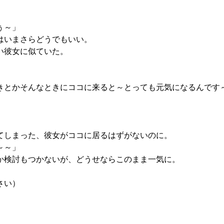
ぅ～」
はいまさらどうでもいい。
い彼女に似ていた。
きとかそんなときにココに来ると～とっても元気になるんです
。
」
てしまった、彼女がココに居るはずがないのに。
～～」
か検討もつかないが、どうせならこのまま一気に。
さい）