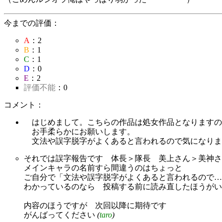
今までの評価：
A
：2
B
：1
C
：1
D
：0
E
：2
評価不能
：0
コメント：
はじめまして。こちらの作品は処女作品となりますの
お手柔らかにお願いします。
文法や誤字脱字がよくあると言われるので気になりま
それでは誤字報告です 体長＞隊長 美上さん＞美神さ
メインキャラの名前すら間違うのはちょっと
ご自分で「文法や誤字脱字がよくあると言われるので…
わかっているのなら 投稿する前に読み直したほうがい
内容のほうですが 次回以降に期待です
がんばってください
(
taro
)