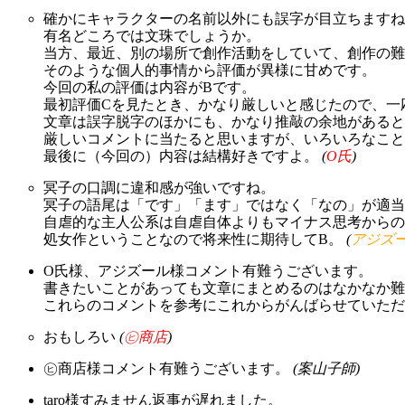
確かにキャラクターの名前以外にも誤字が目立ちますね
有名どころでは文珠でしょうか。
当方、最近、別の場所で創作活動をしていて、創作の難
そのような個人的事情から評価が異様に甘めです。
今回の私の評価は内容がBです。
最初評価Cを見たとき、かなり厳しいと感じたので、一
文章は誤字脱字のほかにも、かなり推敲の余地があると
厳しいコメントに当たると思いますが、いろいろなこと
最後に（今回の）内容は結構好きですよ。
(
O氏
)
冥子の口調に違和感が強いですね。
冥子の語尾は「です」「ます」ではなく「なの」が適当
自虐的な主人公系は自虐自体よりもマイナス思考からの
処女作ということなので将来性に期待してB。
(
アジズ
O氏様、アジズール様コメント有難うございます。
書きたいことがあっても文章にまとめるのはなかなか難
これらのコメントを参考にこれからがんばらせていた
おもしろい
(
㋪商店
)
㋪商店様コメント有難うございます。
(
案山子師
)
taro様すみません返事が遅れました。