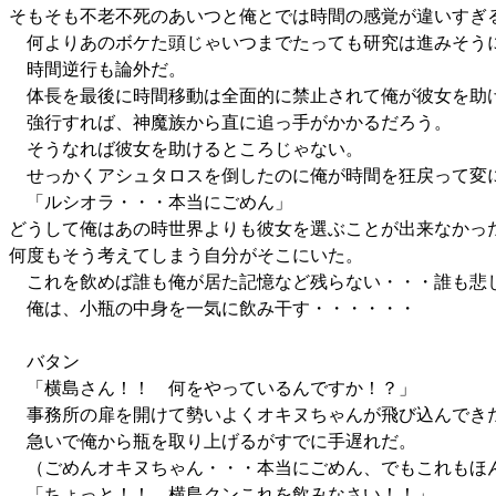
そもそも不老不死のあいつと俺とでは時間の感覚が違いすぎ
何よりあのボケた頭じゃいつまでたっても研究は進みそう
時間逆行も論外だ。
体長を最後に時間移動は全面的に禁止されて俺が彼女を助
強行すれば、神魔族から直に追っ手がかかるだろう。
そうなれば彼女を助けるところじゃない。
せっかくアシュタロスを倒したのに俺が時間を狂戻って変
「ルシオラ・・・本当にごめん」
どうして俺はあの時世界よりも彼女を選ぶことが出来なかっ
何度もそう考えてしまう自分がそこにいた。
これを飲めば誰も俺が居た記憶など残らない・・・誰も悲
俺は、小瓶の中身を一気に飲み干す・・・・・・
バタン
「横島さん！！ 何をやっているんですか！？」
事務所の扉を開けて勢いよくオキヌちゃんが飛び込んでき
急いで俺から瓶を取り上げるがすでに手遅れだ。
（ごめんオキヌちゃん・・・本当にごめん、でもこれもほん
「ちょっと！！ 横島クンこれを飲みなさい！！」