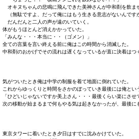
オキヌちゃんの悲鳴に飛んできた美神さんが中和剤を飲ま
（無駄ですよ、だって俺にはもう生きる意志がないんです
だんだんと二人の声が遠のいていく。
体がもうほとんど消えかかっていた。
「みんな・・・本当に・・（ゴメン）」
全ての言葉を言い終える前に俺はこの時間から消滅した。
中和剤のおかげでその流れは遅くなっているが直に決着はつ
気がついたとき俺は中学の制服を着て地面に倒れていた。
これからゆっくりと時間をさかのぼっていき最後には俺とい
「ひどいじゃないですか美上さん・・・最後くらい楽にさせ
次の移動が始まるまで何もやる気は起きなかったが、最後に
東京タワーに着いたとき夕日はすでに沈みかけていた。