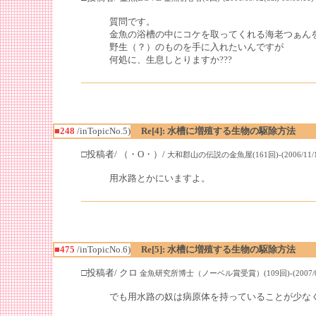
質問です。
金魚の浴槽の中にコケを取ってくれる海老つぁん
野生（？）のものを手に入れたいんですが
何処に、生息しとりますか???
■248
/inTopicNo.5)
Re[4]: 水槽に増殖する生物の駆除方法
□投稿者/ （・O・）/
大和郡山の伝説の金魚屋(161回)-(2006/11/12(S
用水路とかにいますよ。
■475
/inTopicNo.6)
Re[5]: 水槽に増殖する生物の駆除方法
□投稿者/ クロ
金魚研究所博士（ノーベル賞受賞）(109回)-(2007/08/11(
でも用水路の奴は病原体を持っていることが少な