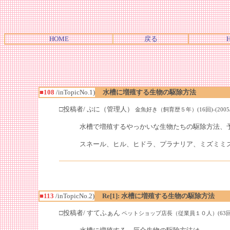
HOME
戻る
■108
/inTopicNo.1)
水槽に増殖する生物の駆除方法
□投稿者/ ぷに（管理人）
金魚好き（飼育歴５年）(16回)-(2005/03/2
水槽で増殖するやっかいな生物たちの駆除方法、
スネール、ヒル、ヒドラ、プラナリア、ミズミミ
■113
/inTopicNo.2)
Re[1]: 水槽に増殖する生物の駆除方法
□投稿者/ すてふぁん
ペットショップ店長（従業員１０人）(63回)-(2005