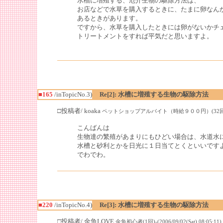
水槽に増殖する、厄介生物の駆除方法は、
お店などで水草を購入するときに、たまに卵なん
あるときがあります。
ですから、水草を購入したときには卵がないかチ
トリートメントをすれば平気だと思いますよ。
■165
/inTopicNo.3)
Re[2]: 水槽に増殖する生物の駆除方法
□投稿者/ koaka
ペットショップアルバイト（時給９００円）(32回)-(2005/1
こんばんは
生物達の繁殖があまりにもひどい場合は、水道水
水槽と砂利とかを日光に１日当てとくといいです
でわでわ。
■220
/inTopicNo.4)
Re[3]: 水槽に増殖する生物の駆除方法
□投稿者/ 金魚LOVE
金魚初心者(1回)-(2006/09/02(Sat) 08:05:11)