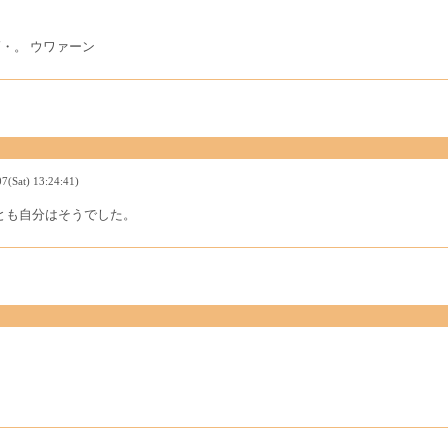
゜・。 ウワァーン
t) 13:24:41)
とも自分はそうでした。