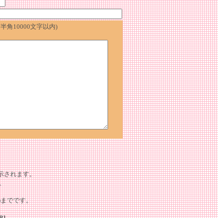
角10000文字以内)
表示されます。
、
tes)までです。
B]