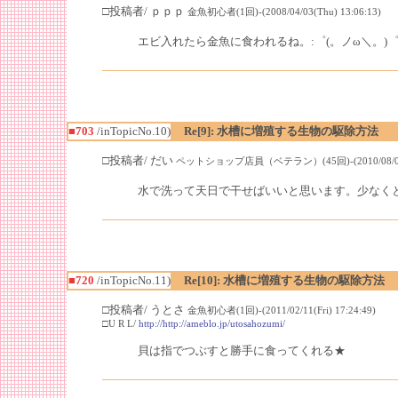
□投稿者/ ｐｐｐ
金魚初心者(1回)-(2008/04/03(Thu) 13:06:13)
エビ入れたら金魚に食われるね。:゜(。ノω＼。)
■703
/inTopicNo.10)
Re[9]: 水槽に増殖する生物の駆除方法
□投稿者/ だい
ペットショップ店員（ベテラン）(45回)-(2010/08/07(Sa
水で洗って天日で干せばいいと思います。少なく
■720
/inTopicNo.11)
Re[10]: 水槽に増殖する生物の駆除方法
□投稿者/ うとさ
金魚初心者(1回)-(2011/02/11(Fri) 17:24:49)
□U R L/
http://http://ameblo.jp/utosahozumi/
貝は指でつぶすと勝手に食ってくれる★