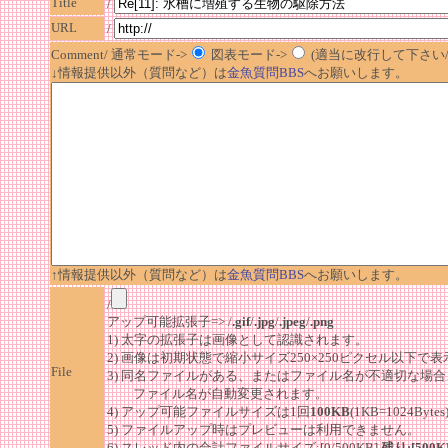
Title
/
URL
/
Comment/ 通常モード->
図表モード->
(適当に改行して下さい/半
↓情報提供以外（質問など）は
金魚質問BBS
へお願いします。
↑情報提供以外（質問など）は
金魚質問BBS
へお願いします。
/
アップ可能拡張子=> /
.gif
/
.jpg
/
.jpeg
/
.png
1) 太字の拡張子は画像として認識されます。
2) 画像は初期状態で縮小サイズ250×250ピクセル以下で
File
3) 同名ファイルがある、またはファイル名が不適切な場合
ファイル名が自動変更されます。
4) アップ可能ファイルサイズは1回
100KB
(1KB=1024By
5) ファイルアップ時はプレビューは利用できません。
6) スレッド内の合計ファイルサイズ:[0/500KB]
残り:[500K