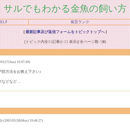
サルでもわかる金魚の飼い方
HELP
発言ランク
[
最新記事及び返信フォームをトピックトップへ
]
[トピック内全11記事(1-11 表示)] 全ページ数 / [
0
]
7(Sun) 10:07:49)
予防方法をお教え下さい♪
ズなどなど…
/03/28(Mon) 19:46:27)