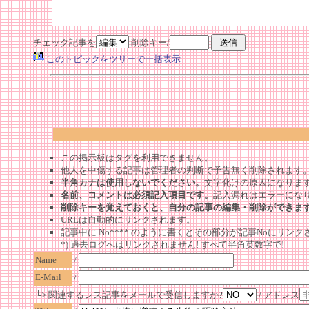
チェック記事を
削除キー/
このトピックをツリーで一括表示
この掲示板はタグを利用できません。
他人を中傷する記事は管理者の判断で予告無く削除されます
半角カナは使用しないでください。
文字化けの原因になりま
名前、コメントは必須記入項目です。
記入漏れはエラーにな
削除キーを覚えておくと、自分の記事の編集・削除ができま
URLは自動的にリンクされます。
記事中に No**** のように書くとその部分が記事Noにリンクさ
*) 過去ログへはリンクされません! すべて半角英数字で!
Name
/
E-Mail
/
└> 関連するレス記事をメールで受信しますか?
/ アドレス