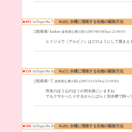
■493
/inTopicNo.7)
Re[6]: 水槽に増殖する生物の駆除方法
□投稿者/ kaiken
金魚初心者(1回)-(2007/08/19(Sun) 22:40:07)
ヒドジョウ（アルビノ）はどのようにして捕まえ
■559
/inTopicNo.8)
Re[7]: 水槽に増殖する生物の駆除方法
□投稿者/ て
金魚初心者(1回)-(2007/12/13(Thu) 22:44:03)
田舎のほう山のほうの用水路にいますね
でもクサかったりするからしばらく別水槽で飼っ
■580
/inTopicNo.9)
Re[8]: 水槽に増殖する生物の駆除方法