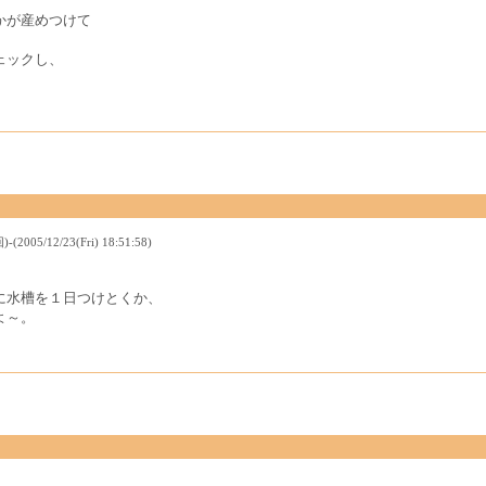
かが産めつけて
ェックし、
2/23(Fri) 18:51:58)
に水槽を１日つけとくか、
よ～。