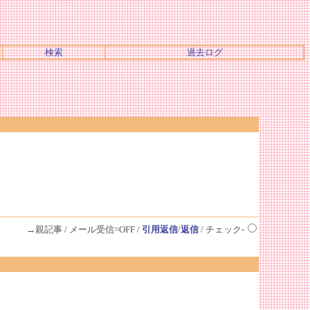
検索
過去ログ
→親記事 / メール受信=OFF /
引用返信
/
返信
/ チェック-