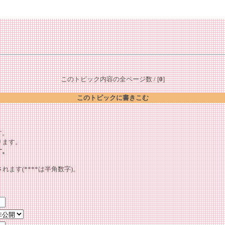
このトピック内容の全ページ数 / [
0
]
このトピックに書きこむ
。
す。
ります。
す。
れます(****は半角数字)。