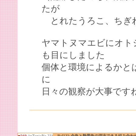
たが
とれたうろこ、ちぎれ
ヤマトヌマエビにオト
も目にしました
個体と環境によるかと
に
日々の観察が大事です
■569
/inTopicNo.23)
Re[13]: 金魚と熱帯魚の混泳できる組み合わ