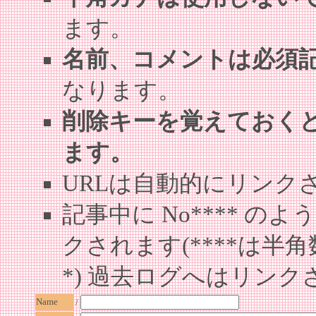
ます。
名前、コメントは必須
なります。
削除キーを覚えておく
ます。
URLは自動的にリンク
記事中に No**** 
クされます(****は半角
*) 過去ログへはリンク
Name
/