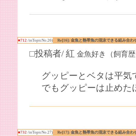
■712
/inTopicNo.26)
Re[16]: 金魚と熱帯魚の混泳できる組み合わ
□投稿者/ 紅
金魚好き（飼育歴１年）(1
グッピーとベタは平気
でもグッピーは止めたほ
■732
/inTopicNo.27)
Re[17]: 金魚と熱帯魚の混泳できる組み合わ