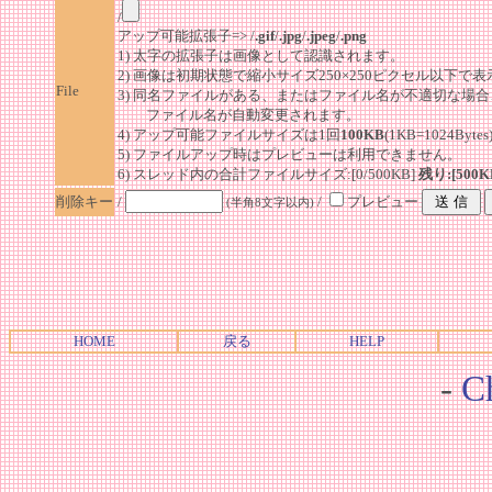
/
アップ可能拡張子=> /
.gif
/
.jpg
/
.jpeg
/
.png
1) 太字の拡張子は画像として認識されます。
2) 画像は初期状態で縮小サイズ250×250ピクセル以下で
File
3) 同名ファイルがある、またはファイル名が不適切な場合
ファイル名が自動変更されます。
4) アップ可能ファイルサイズは1回
100KB
(1KB=1024By
5) ファイルアップ時はプレビューは利用できません。
6) スレッド内の合計ファイルサイズ:[0/500KB]
残り:[500K
削除キー
/
/
プレビュー
(半角8文字以内)
HOME
戻る
HELP
-
Ch