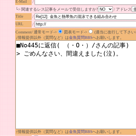
E-Mail
/
└> 関連するレス記事をメールで受信しますか?
/ アドレス
Title
/
URL
/
Comment/ 通常モード->
図表モード->
(適当に改行して下さい/半
↓情報提供以外（質問など）は
金魚質問BBS
へお願いします。
↑情報提供以外（質問など）は
金魚質問BBS
へお願いします。