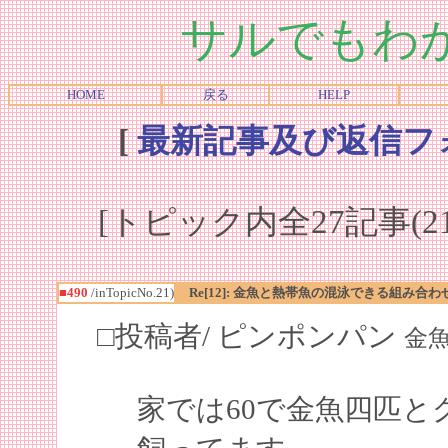
サルでもわ
HOME
戻る
HELP
[
最新記事及び返信フ
[トピック内全27記事(21-
■490
/inTopicNo.21)
Re[12]: 金魚と熱帯魚の混泳できる組み合わ
□投稿者/ ピンポンパン
金魚初
家では60で金魚四匹