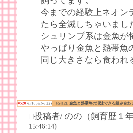
飼ってます。
今までの経験上ネオン
たら全滅しちゃいまし
シュリンプ系は金魚が
やっぱり金魚と熱帯魚
同じ大きさなら食われ
■520
/inTopicNo.22)
Re[12]: 金魚と熱帯魚の混泳できる組み合わ
□投稿者/ のの（飼育歴１
15:46:14)