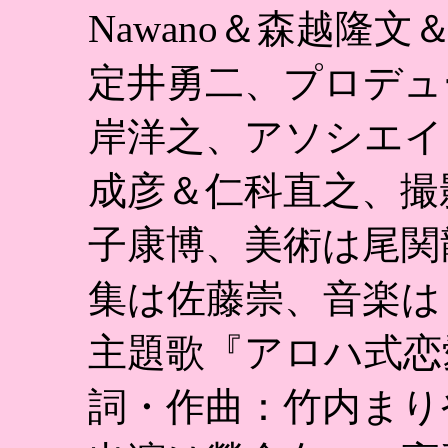
Nawano＆森越隆
定井勇二、プロデュ
岸洋之、アソシエイ
成彦＆仁科直之、撮
子康博、美術は尾関
集は佐藤崇、音楽は
主題歌『アロハ式恋
詞・作曲：竹内まり